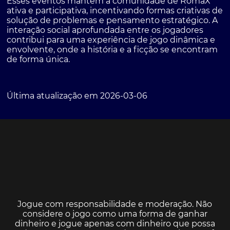
Esses eventos mantêm a comunidade de RomaX
ativa e participativa, incentivando formas criativas de
solução de problemas e pensamento estratégico. A
interação social aprofundada entre os jogadores
contribui para uma experiência de jogo dinâmica e
envolvente, onde a história e a ficção se encontram
de forma única.
Última atualização em 2026-03-06
Jogue com responsabilidade e moderação. Não
considere o jogo como uma forma de ganhar
dinheiro e jogue apenas com dinheiro que possa