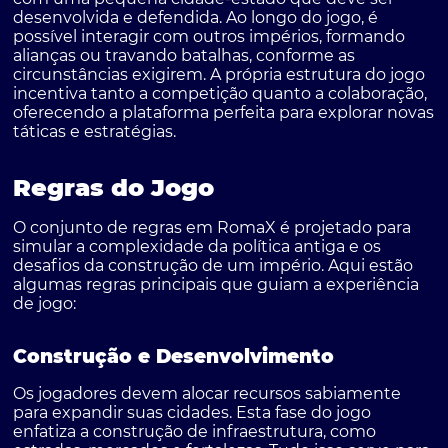
desenvolvida e defendida. Ao longo do jogo, é
possível interagir com outros impérios, formando
alianças ou travando batalhas, conforme as
circunstâncias exigirem. A própria estrutura do jogo
incentiva tanto a competição quanto a colaboração,
oferecendo a plataforma perfeita para explorar novas
táticas e estratégias.
Regras do Jogo
O conjunto de regras em RomaX é projetado para
simular a complexidade da política antiga e os
desafios da construção de um império. Aqui estão
algumas regras principais que guiam a experiência
de jogo:
Construção e Desenvolvimento
Os jogadores devem alocar recursos sabiamente
para expandir suas cidades. Esta fase do jogo
enfatiza a construção de infraestrutura, como