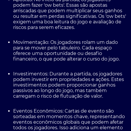
podem fazer 'ow bets'. Essas são apostas
arriscadas que podem multiplicar seus ganhos
ou resultar em perdas significativas. Os 'ow bets'
exigem uma boa leitura do jogo e avaliação de
riscos para serem eficazes.
Movimentação
: Os jogadores rolam um dado
para se mover pelo tabuleiro. Cada espaço
oferece uma oportunidade ou desafio
financeiro, o que pode alterar o curso do jogo.
Investimentos
: Durante a partida, os jogadores
podem investir em propriedades e ações. Estes
investimentos podem proporcionar ganhos
passivos ao longo do jogo, mas também
carregam o risco de flutuação de valor.
Eventos Econômicos
: Cartas de evento são
sorteadas em momentos chave, representando
eventos econômicos globais que podem afetar
todos os jogadores. Isso adiciona um elemento