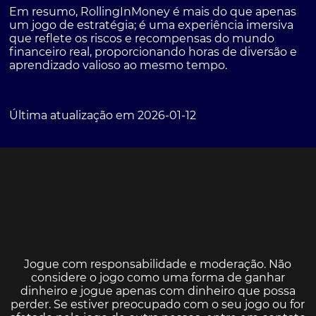
Em resumo, RollingInMoney é mais do que apenas
um jogo de estratégia; é uma experiência imersiva
que reflete os riscos e recompensas do mundo
financeiro real, proporcionando horas de diversão e
aprendizado valioso ao mesmo tempo.
Última atualização em 2026-01-12
Jogue com responsabilidade e moderação. Não
considere o jogo como uma forma de ganhar
dinheiro e jogue apenas com dinheiro que possa
perder. Se estiver preocupado com o seu jogo ou for