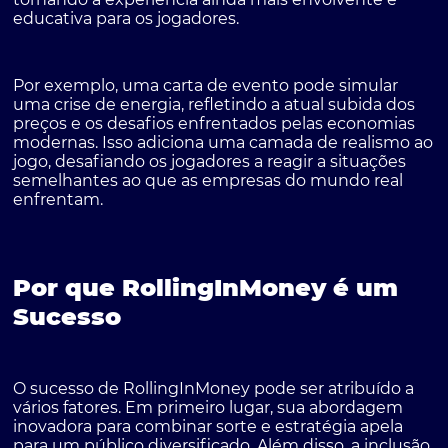
educativa para os jogadores.
Por exemplo, uma carta de evento pode simular
uma crise de energia, refletindo a atual subida dos
preços e os desafios enfrentados pelas economias
modernas. Isso adiciona uma camada de realismo ao
jogo, desafiando os jogadores a reagir a situações
semelhantes ao que as empresas do mundo real
enfrentam.
Por que RollingInMoney é um
Sucesso
O sucesso de RollingInMoney pode ser atribuído a
vários fatores. Em primeiro lugar, sua abordagem
inovadora para combinar sorte e estratégia apela
para um público diversificado. Além disso, a inclusão