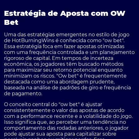
Estratégia de Aposta com OW
Bet
Uma das estratégias emergentes no estilo de jogo
de HotBurningWins é conhecida como "ow bet".
Essa estratégia foca em fazer apostas otimizadas
com uma frequência controlada e um planejamento
rigoroso de capital. Em tempos de incerteza
econômica, os jogadores têm buscado métodos
para maximizar seu retorno potencial enquanto
minimizam os riscos. "Ow bet" é frequentemente
destacada como uma abordagem prudente,
baseada na análise de padrões de giro e frequência
de pagamento.
O conceito central do "ow bet" é ajustar
consistentemente o valor das apostas de acordo
com a performance recente e a volatilidade do jogo.
Isso significa que, ao perceber uma tendência no
comportamento das rodadas anteriores, o jogador
pode ajustar sua aposta para capitalizar sobre