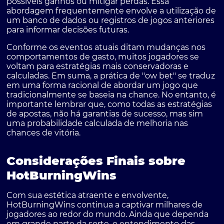
possíveis ganhos ou mitigar perdas. Essa
abordagem frequentemente envolve a utilização de
um banco de dados ou registros de jogos anteriores
para informar decisões futuras.
Conforme os eventos atuais ditam mudanças nos
comportamentos de gasto, muitos jogadores se
voltam para estratégias mais conservadoras e
calculadas. Em suma, a prática de "ow bet" se traduz
em uma forma racional de abordar um jogo que
tradicionalmente se baseia na chance. No entanto, é
importante lembrar que, como todas as estratégias
de apostas, não há garantias de sucesso, mas sim
uma probabilidade calculada de melhoria nas
chances de vitória.
Considerações Finais sobre
HotBurningWins
Com sua estética atraente e envolvente,
HotBurningWins continua a captivar milhares de
jogadores ao redor do mundo. Ainda que dependa
em grande parte da sorte, o entendimento das