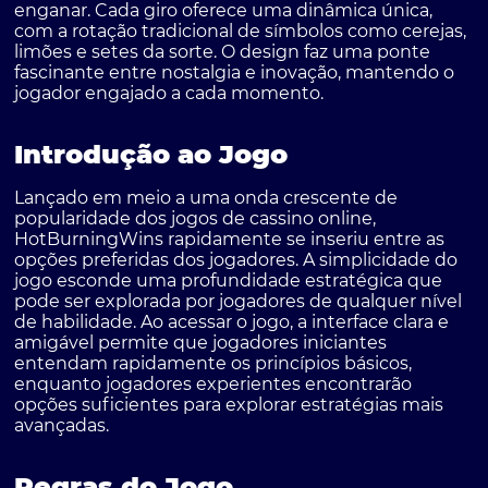
enganar. Cada giro oferece uma dinâmica única,
com a rotação tradicional de símbolos como cerejas,
limões e setes da sorte. O design faz uma ponte
fascinante entre nostalgia e inovação, mantendo o
jogador engajado a cada momento.
Introdução ao Jogo
Lançado em meio a uma onda crescente de
popularidade dos jogos de cassino online,
HotBurningWins rapidamente se inseriu entre as
opções preferidas dos jogadores. A simplicidade do
jogo esconde uma profundidade estratégica que
pode ser explorada por jogadores de qualquer nível
de habilidade. Ao acessar o jogo, a interface clara e
amigável permite que jogadores iniciantes
entendam rapidamente os princípios básicos,
enquanto jogadores experientes encontrarão
opções suficientes para explorar estratégias mais
avançadas.
Regras do Jogo