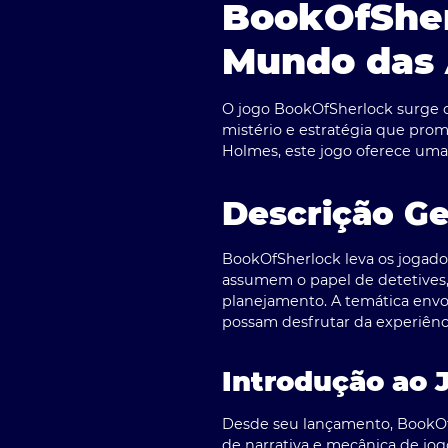
BookOfSher
Mundo das 
O jogo BookOfSherlock surge 
mistério e estratégia que pro
Holmes, este jogo oferece uma
Descrição Ge
BookOfSherlock leva os jogadore
assumem o papel de detetives,
planejamento. A temática envo
possam desfrutar da experiênc
Introdução ao 
Desde seu lançamento, BookOfS
de narrativa e mecânica de jo