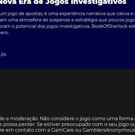
ova Era de Jogos Investigativos
 jogo de apostas; é uma experiência narrativa que cativa e d
riam uma atmosfera de suspense e estratégia que poucos jog
am o potencial dos jogos investigativos, BookOfSherlock est
ero.
-24
de e moderação. Não considere o jogo como uma forma d
 possa perder. Se estiver preocupado com o seu jogo ou 
tre em contato com a
GamCare
ou
GamblersAnonymou