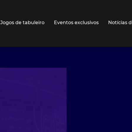
Jogos de tabuleiro
Eventos exclusivos
Notícias d