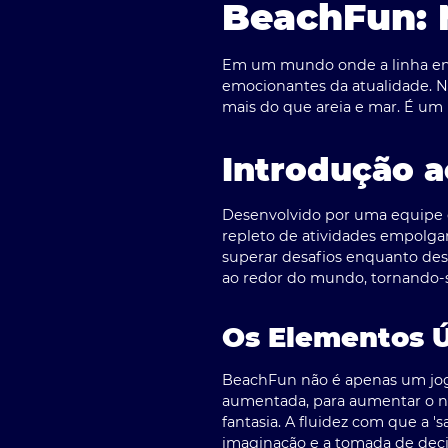
BeachFun: 
Em um mundo onde a linha entr
emocionantes da atualidade. Ne
mais do que areia e mar. É um l
Introdução 
Desenvolvido por uma equipe d
repleto de atividades empolgan
superar desafios enquanto desf
ao redor do mundo, tornando
Os Elementos Ú
BeachFun não é apenas um jogo 
aumentada, para aumentar o n
fantasia. A fluidez com que a 
imaginação e a tomada de decis