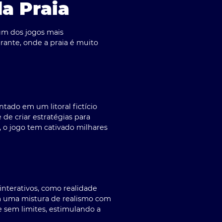
a Praia
m dos jogos mais
rante, onde a praia é muito
ado em um litoral fictício
de criar estratégias para
 o jogo tem cativado milhares
interativos, como realidade
m uma mistura de realismo com
e sem limites, estimulando a