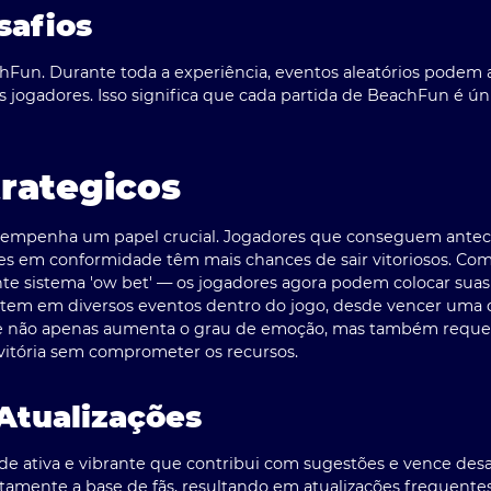
safios
chFun. Durante toda a experiência, eventos aleatórios podem 
s jogadores. Isso significa que cada partida de BeachFun é ú
rategicos
sempenha um papel crucial. Jogadores que conseguem antec
ões em conformidade têm mais chances de sair vitoriosos. Co
te sistema 'ow bet' — os jogadores agora podem colocar suas 
tem em diversos eventos dentro do jogo, desde vencer uma d
ade não apenas aumenta o grau de emoção, mas também requ
 vitória sem comprometer os recursos.
Atualizações
ativa e vibrante que contribui com sugestões e vence desaf
amente a base de fãs, resultando em atualizações frequent