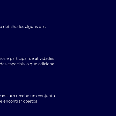
o detalhados alguns dos
s e participar de atividades
es especiais, o que adiciona
 cada um recebe um conjunto
de encontrar objetos